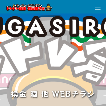
換金 酒 他 WEBチラシ