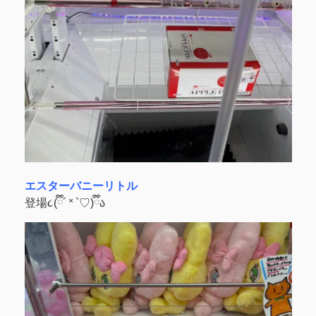
エスターバニーリトル
登場૮(ྀི´ ˟ `♡)ྀིა