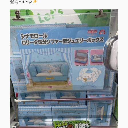
登૮₍ • ᴥ • ₎ა