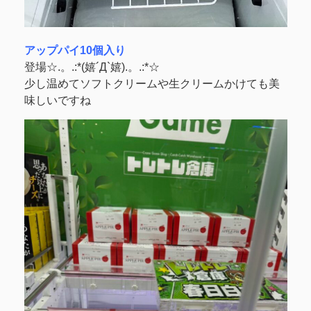
アップパイ10個入り
登場☆.。.:*(嬉´Д`嬉).。.:*☆
少し温めてソフトクリームや生クリームかけても美
味しいですね