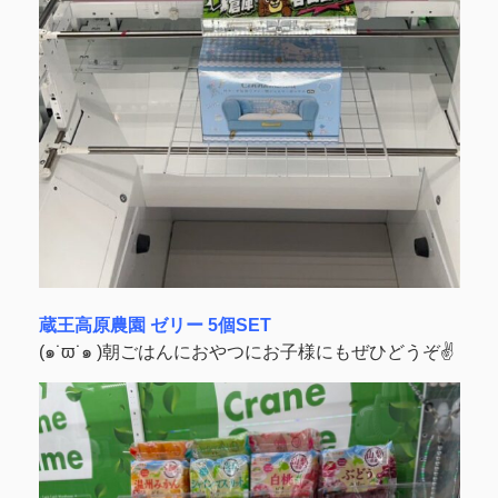
蔵王高原農園 ゼリー 5個SET
(๑˙ϖ˙๑ )朝ごはんにおやつにお子様にもぜひどうぞ✌