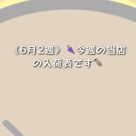
《6月2週》
今週の当店
の入荷表です