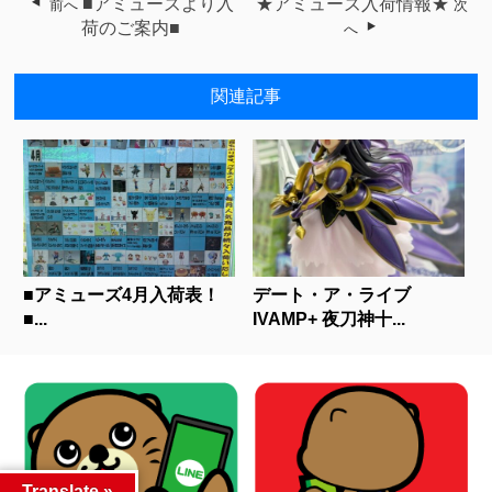
■アミューズより入
★アミューズ入荷情報★
前へ
次
荷のご案内■
へ
関連記事
■アミューズ4月入荷表！
デート・ア・ライブ
■...
IVAMP+ 夜刀神十...
Translate »