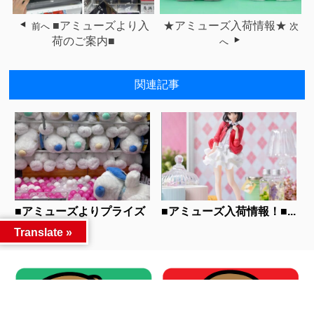
■アミューズより入
★アミューズ入荷情報★
前へ
次
荷のご案内■
へ
関連記事
■アミューズよりプライズ
■アミューズ入荷情報！■...
のご案内！■...
Translate »