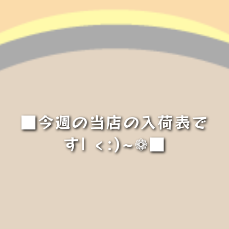
■今週の当店の入荷表で
す| ‹:)~❁■