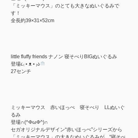
「ミッキーマウス」のとても大きなぬいぐるみで
す！
全長約39×31×52cm
little fluffy friends ナノン 寝そべりBIGぬいぐるみ
登場૮₍ • ᴥ • ₎ა
27センチ
ミッキーマウス 赤いほっぺ 寝そべり LLぬいぐ
るみ
登場∩(^ΦωΦ^)∩
セガオリジナルデザイン“赤いほっぺ”シリーズから
「ミッキーマウス」の大きなぬいぐるみが、“寝そべ