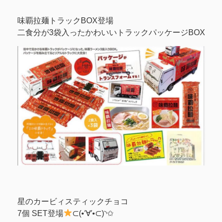
味覇拉麺トラックBOX登場
二食分が3袋入ったかわいいトラックパッケージBOX
星のカービィスティックチョコ
7個 SET登場
⊂(•′∀′•⊂)◝✩