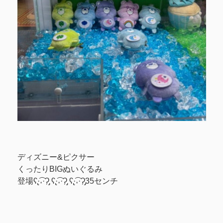
ディズニー&ピクサー
くったりBIGぬいぐるみ
登場ʕ̢·͡˔·Ɂ̡̣ ʕ̢·͡˔·Ɂ̡̣ ʕ̢·͡˔·Ɂ̡̣35センチ