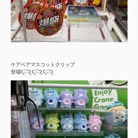
ケアベアマスコットクリップ
登場ʕ̢·͡˔·Ɂ̡̣ ʕ̢·͡˔·Ɂ̡̣ ʕ̢·͡˔·Ɂ̡̣