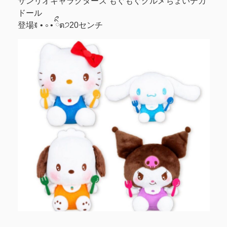
サンリオキャラクターズ もぐもぐグルメちょいデカ
ドール
登場ꉂ • ༚ • ིྀต੭20センチ