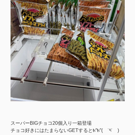
スーパーBIGチョコ20個入り一箱登場
チョコ好きにはたまらないGETするとŧ‹”ŧ‹”( ˙༥˙ )