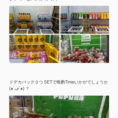
‎ドデカパック３つ SETで晩酌Timeいかがでしょうか
(๑´ڡ`๑) ？