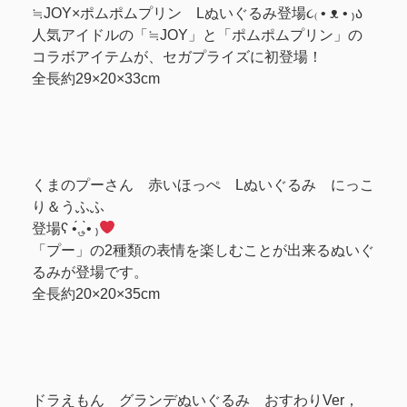
≒JOY×ポムポムプリン Lぬいぐるみ登場૮₍ • ᴥ • ₎ა
人気アイドルの「≒JOY」と「ポムポムプリン」の
コラボアイテムが、セガプライズに初登場！
全長約29×20×33cm
‎くまのプーさん 赤いほっぺ Lぬいぐるみ にっこ
り＆うふふ
‎登場ʕ •́؈•̀ ₎
‎「プー」の2種類の表情を楽しむことが出来るぬいぐ
るみが登場です。
‎全長約20×20×35cm
ドラえもん グランデぬいぐるみ おすわりVer，