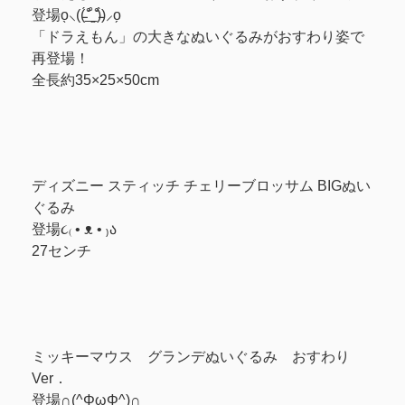
登場o̖⸜((̵̵́ ̆͒͟˚̩̭ ̆͒)̵̵̀)⸝o̗
「ドラえもん」の大きなぬいぐるみがおすわり姿で
再登場！
全長約35×25×50cm
ディズニー スティッチ チェリーブロッサム BIGぬい
ぐるみ
登場૮₍ • ᴥ • ₎ა
27センチ
ミッキーマウス グランデぬいぐるみ おすわり
Ver．
登場∩(^ΦωΦ^)∩