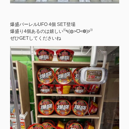
‎爆盛バーレルUFO 4個 SET登場
‎爆盛り4個あるのは嬉しい⁽⁽٩(◍˃ᗜ˂◍)۶⁾⁾
‎ぜひGETしてくださいね