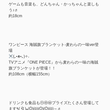
ゲームも音楽も、どんちゃん・かっちゃんと楽しも
う♪♬
約18cm
ワンピース 海賊旗ブランケット-麦わらの一味ver登
場
(｡•ᴥ•｡)✧˖
TVアニメ『ONE PIECE』から麦わらの一味の海賊
旗ブランケットが登場！！
約108cm（横幅155cm）
‎ドリンクも食品もⓝⓔⓦプライズたくさん登場して
ます٩( ᐛ )و(Ӧ)(ӧ)(Ӧ)(Ӧ)(ӧ)～♬︎