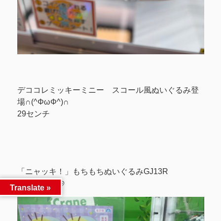
デココレミッキーミニー スコール風ぬいぐるみ登
場∩(^ΦωΦ^)∩
29センチ
「ニャッキ！」もちもちぬいぐるみGJ13R
登場₍ᐢ·͈●̫·͈⑅ᐢ₎ ୭
Translate »