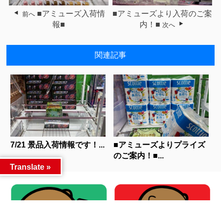
■アミューズ入荷情
■アミューズより入荷のご案
前へ
報■
内！■
次へ
関連記事
7/21 景品入荷情報です！...
■アミューズよりプライズ
のご案内！■...
Translate »