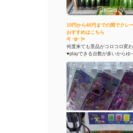
10円から40円までの間でク
おすすめはこちら
ᵈʕ ᵔⰙᵔ ʔᵇ
何度来ても景品がコロコロ変わ
♥playできる台数が多いから