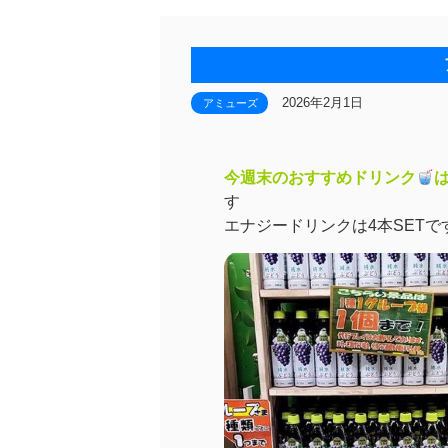
2026年2月1日
アミューズ
今週末のおすすめドリンク
は
す
エナジードリンクは4本SETです 