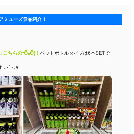
アミューズ景品紹介！
↓こちらの*Ꙩꙻ₀Ꙩꙻ)！
ペットボトルタイプは6本SETで
｡･ﾟ･｡♥