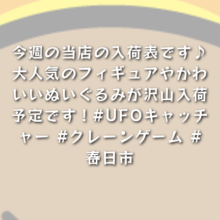
今週の当店の入荷表です♪
大人気のフィギュアやかわ
いいぬいぐるみが沢山入荷
予定です！#UFOキャッチ
ャー #クレーンゲーム #
春日市