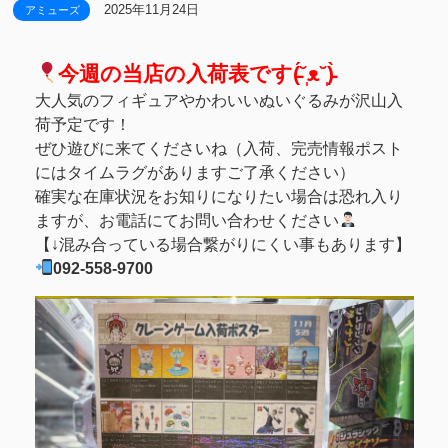
2025年11月24日
アミューズ
今週の当店の入荷表です(̵̵́˘̩ᴥ˘̩)̵̵̀
大人気のフィギュアやかわいいぬいぐるみが沢山入
荷予定です！
ぜひ遊びに来てくださいね（入荷、完売情報ポスト
にはタイムラグがありますご了承ください）
確実な在庫状況をお知りになりたい場合は恐れ入り
ますが、お電話にてお問い合わせください
【↓混み合っている場合繋がりにくい事もあります】
092-558-9700