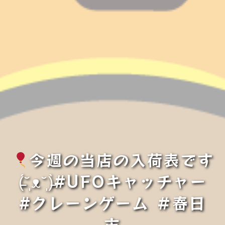
今週の当店の入荷表です
(̵̵́˘̩ᴥ˘̩)̵̵̀#UFOキャッチャー
#クレーンゲーム ＃春日
市