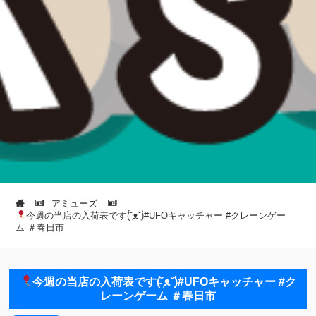
アミューズ
今週の当店の入荷表です(̵̵́˘̩ᴥ˘̩)̵̵̀#UFOキャッチャー #クレーンゲー
ム ＃春日市
今週の当店の入荷表です(̵̵́˘̩ᴥ˘̩)̵̵̀#UFOキャッチャー #ク
レーンゲーム ＃春日市