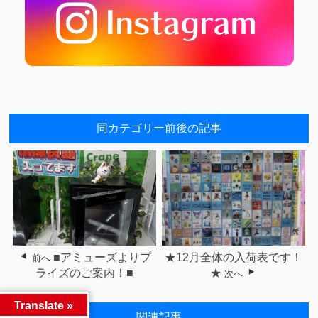
同カテゴリー前後の記事
■アミューズよりプ
★12月全体の入荷表です！
前へ
ライズのご案内！■
★
次へ
Translate »
関連記事