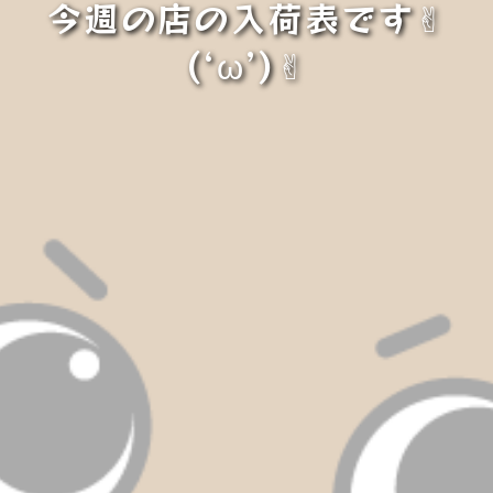
今週の店の入荷表です✌︎
(‘ω’)✌︎