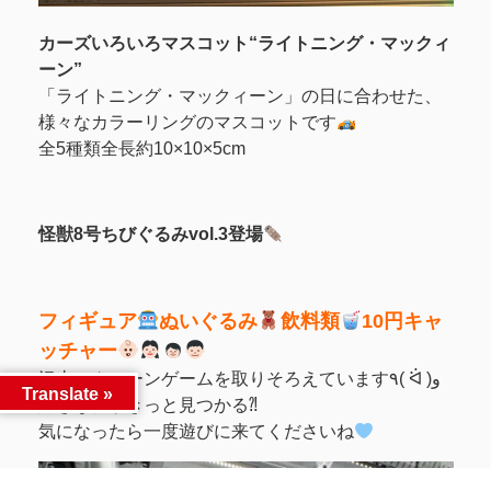
カーズいろいろマスコット“ライトニング・マックィ
ーン”
「ライトニング・マックィーン」の日に合わせた、
様々なカラーリングのマスコットです
全5種類全長約10×10×5cm
怪獣8号ちびぐるみvol.3登場
フィギュア
ぬいぐるみ
飲料類
10円キャ
ッチャー
沢山のクレーンゲームを取りそろえています٩( ᐛ )و
Translate »
好きな物がきっと見つかる⁈
‎気になったら一度遊びに来てくださいね