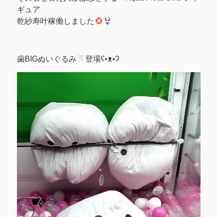
ギュア
乾紗寿叶稼働しました
歯BIGぬいぐるみ
登場ʕ•ᴥ•ʔ