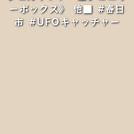
ーボックス》 他■ ‎⁦‪#春日
市‬⁩ ‎⁦‪#UFOキャッチャー