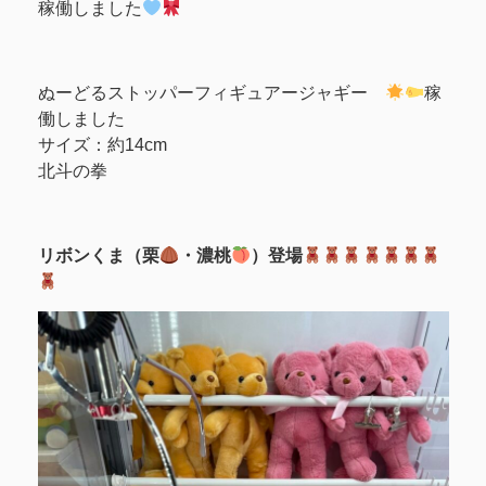
稼働しました
ぬーどるストッパーフィギュアージャギー
稼
働しました
サイズ：約14cm
北斗の拳
リボンくま（栗
・濃桃
）登場