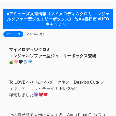
■アミューズ入荷情報《マイメロディ♡クロミ エンジェ
ルソファー型ジュエリーボックス》 他■ ‎⁦‪#春日市‬⁩ ‎⁦‪#UFO
キャッチャー
2025年9月1日
アミューズ
マイメロディ♡クロミ
エンジェルソファー型ジュエリーボックス登場
To LOVEる-とらぶる-ダークネス Desktop Cute フ
ィギュア ララ～チャイナドレスver
稼働しました
その着せ替え人形は恋をする Aqua Float Girls フィ