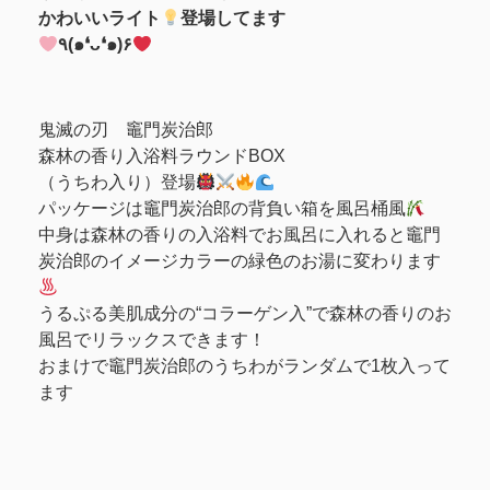
‎かわいいライト
登場してます
٩(๑❛ᴗ❛๑)۶
鬼滅の刃 竈門炭治郎
森林の香り入浴料ラウンドBOX
（うちわ入り）登場
パッケージは竈⾨炭治郎の背負い箱を⾵呂桶⾵
中⾝は森林の⾹りの⼊浴料でお⾵呂に⼊れると竈⾨
炭治郎のイメージカラーの緑⾊のお湯に変わります
うるぷる美肌成分の“コラーゲン⼊”で森林の⾹りのお
⾵呂でリラックスできます！
おまけで竈⾨炭治郎のうちわがランダムで1枚⼊って
ます