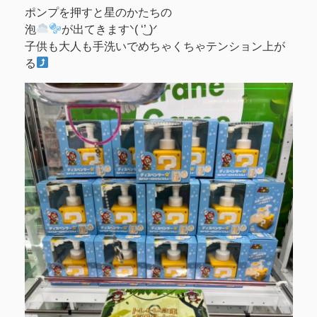
ポンプを押すと星のかたちの
泡
が出てきますᐠ( ‘͜’ )ᐟ
子供も大人も手洗いでめちゃくちゃテンション上が
る