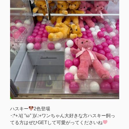
ハスキー
2色登場
･:*+.\(( °ω° ))/.:+ワンちゃん大好きな方ハスキー飼っ
てる方はぜひGETして可愛がってくださいね