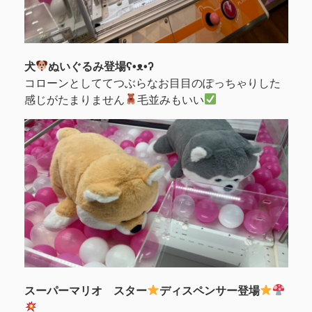
犬
ぬいぐるみ登場ʕ•ᴥ•ʔ
コローンとしててつぶらなお目目のぽっちゃりした
感じがたまりません
毛並みもいい
スーパーマリオ スター
ディスペンサー登場