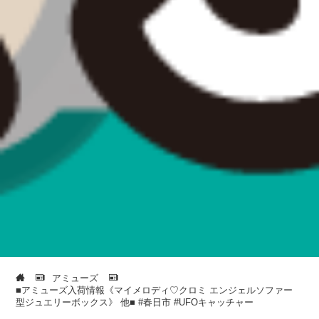
アミューズ
■アミューズ入荷情報《マイメロディ♡クロミ エンジェルソファー
型ジュエリーボックス》 他■ ‎⁦‪#春日市‬⁩ ‎⁦‪#UFOキャッチャー