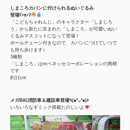
しまころカバンに付けられるぬいぐるみ
登場ʕ•ᴥ•ʔ
「こどもちゃれんじ」のキャラクター「しまじろ
う」から新たに生まれた「しまころ」が可愛いぬい
ぐるみマスコットになって登場！
ボールチェーン付きなので、カバンにつけていつで
も持ち歩けます♪
3種類
「しまころ」は㈱ベネッセコーポレーションの商標
です
約11cm
‎メガBIG消防車＆建設車‎登場٩(๑❛ᴗ❛๑)۶
‎いろいろなギミック搭載たのしいよ