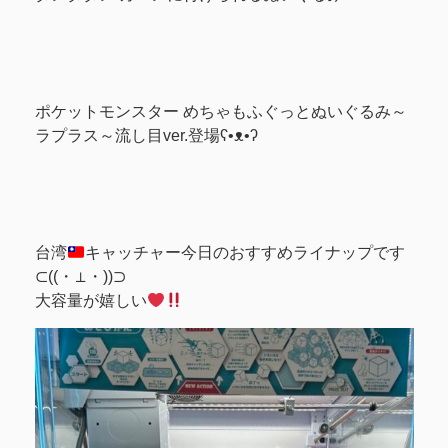
ポケットモンスター めちゃもふぐっとぬいぐるみ～
ラプラス～流し目ver.登場ʕ•ᴥ•ʔ
台湾
キャッチャー今日のおすすめライナップです
⊂((・⊥・))⊃
大容量が嬉しい