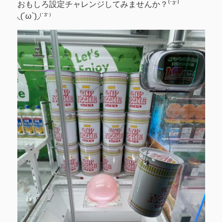
おもしろ設定チャレンジしてみませんか？⁽˙³˙⁾
◟(´ω`)◞⁽˙³˙⁾